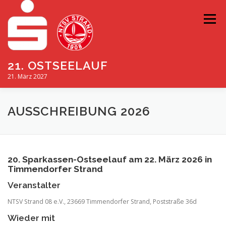
Zum
Inhalt
Menü
springen
21. OSTSEELAUF
21. März 2027
ANMELDUNG
TEILNEHMERINFOS
HOTELINFOS
AUSSCHREIBUNG 2026
HISTORIE
KONTAKT
PARTNER
20. Sparkassen-Ostseelauf am 22. März 2026 in
Timmendorfer Strand
NTSV STRAND 08
Veranstalter
NTSV Strand 08 e.V., 23669 Timmendorfer Strand, Poststraße 36d
Wieder mit