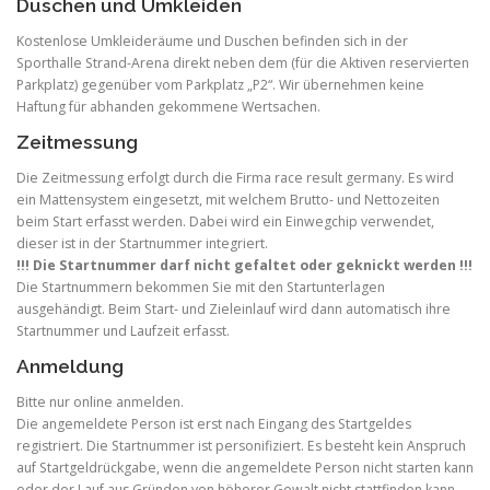
Duschen und Umkleiden
Kostenlose Umkleideräume und Duschen befinden sich in der
Sporthalle Strand-Arena direkt neben dem (für die Aktiven reservierten
Parkplatz) gegenüber vom Parkplatz „P2“. Wir übernehmen keine
Haftung für abhanden gekommene Wertsachen.
Zeitmessung
Die Zeitmessung erfolgt durch die Firma race result germany. Es wird
ein Mattensystem eingesetzt, mit welchem Brutto- und Nettozeiten
beim Start erfasst werden. Dabei wird ein Einwegchip verwendet,
dieser ist in der Startnummer integriert.
!!! Die Startnummer darf nicht gefaltet oder geknickt werden !!!
Die Startnummern bekommen Sie mit den Startunterlagen
ausgehändigt. Beim Start- und Zieleinlauf wird dann automatisch ihre
Startnummer und Laufzeit erfasst.
Anmeldung
Bitte nur online anmelden.
Die angemeldete Person ist erst nach Eingang des Startgeldes
registriert. Die Startnummer ist personifiziert. Es besteht kein Anspruch
auf Startgeldrückgabe, wenn die angemeldete Person nicht starten kann
oder der Lauf aus Gründen von höherer Gewalt nicht stattfinden kann.