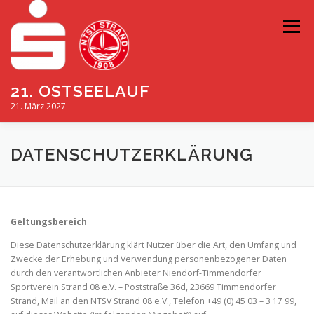
Zum
Inhalt
Menü
springen
21. OSTSEELAUF
21. März 2027
ANMELDUNG
TEILNEHMERINFOS
HOTELINFOS
DATENSCHUTZERKLÄRUNG
HISTORIE
KONTAKT
PARTNER
Geltungsbereich
Diese Datenschutzerklärung klärt Nutzer über die Art, den Umfang und
NTSV STRAND 08
Zwecke der Erhebung und Verwendung personenbezogener Daten
durch den verantwortlichen Anbieter Niendorf-Timmendorfer
Sportverein Strand 08 e.V. – Poststraße 36d, 23669 Timmendorfer
Strand, Mail an den NTSV Strand 08 e.V., Telefon +49 (0) 45 03 – 3 17 99,