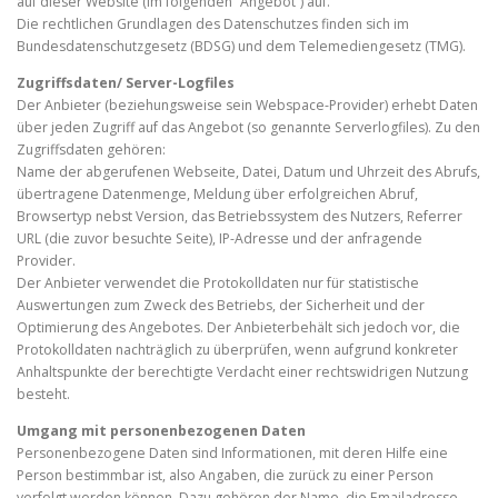
auf dieser Website (im folgenden “Angebot”) auf.
Die rechtlichen Grundlagen des Datenschutzes finden sich im
Bundesdatenschutzgesetz (BDSG) und dem Telemediengesetz (TMG).
Zugriffsdaten/ Server-Logfiles
Der Anbieter (beziehungsweise sein Webspace-Provider) erhebt Daten
über jeden Zugriff auf das Angebot (so genannte Serverlogfiles). Zu den
Zugriffsdaten gehören:
Name der abgerufenen Webseite, Datei, Datum und Uhrzeit des Abrufs,
übertragene Datenmenge, Meldung über erfolgreichen Abruf,
Browsertyp nebst Version, das Betriebssystem des Nutzers, Referrer
URL (die zuvor besuchte Seite), IP-Adresse und der anfragende
Provider.
Der Anbieter verwendet die Protokolldaten nur für statistische
Auswertungen zum Zweck des Betriebs, der Sicherheit und der
Optimierung des Angebotes. Der Anbieterbehält sich jedoch vor, die
Protokolldaten nachträglich zu überprüfen, wenn aufgrund konkreter
Anhaltspunkte der berechtigte Verdacht einer rechtswidrigen Nutzung
besteht.
Umgang mit personenbezogenen Daten
Personenbezogene Daten sind Informationen, mit deren Hilfe eine
Person bestimmbar ist, also Angaben, die zurück zu einer Person
verfolgt werden können. Dazu gehören der Name, die Emailadresse